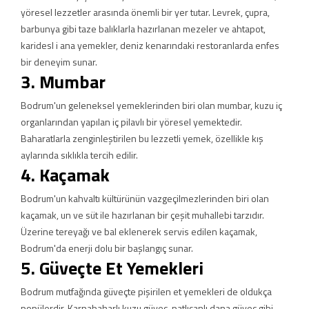
yöresel lezzetler arasında önemli bir yer tutar. Levrek, çupra,
barbunya gibi taze balıklarla hazırlanan mezeler ve ahtapot,
karidesl i ana yemekler, deniz kenarındaki restoranlarda enfes
bir deneyim sunar.
3. Mumbar
Bodrum'un geleneksel yemeklerinden biri olan mumbar, kuzu iç
organlarından yapılan iç pilavlı bir yöresel yemektedir.
Baharatlarla zenginleştirilen bu lezzetli yemek, özellikle kış
aylarında sıklıkla tercih edilir.
4. Kaçamak
Bodrum'un kahvaltı kültürünün vazgeçilmezlerinden biri olan
kaçamak, un ve süt ile hazırlanan bir çeşit muhallebi tarzıdır.
Üzerine tereyağı ve bal eklenerek servis edilen kaçamak,
Bodrum'da enerji dolu bir başlangıç sunar.
5. Güveçte Et Yemekleri
Bodrum mutfağında güveçte pişirilen et yemekleri de oldukça
popülerdir. Karnabaharlı kuzu güveç, patlıcanlı dana güveç gibi