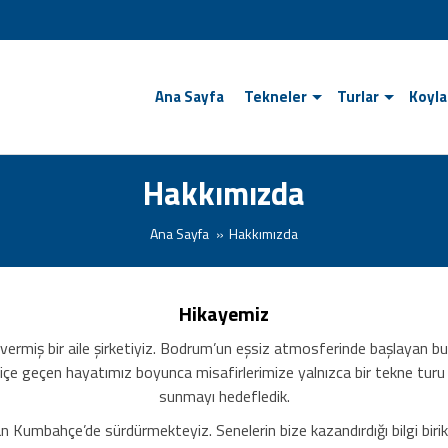
Ana Sayfa
Tekneler
Turlar
Koyla
Hakkımızda
Ana Sayfa
Hakkımızda
Hikayemiz
l vermiş bir aile şirketiyiz. Bodrum’un eşsiz atmosferinde başlayan bu
ç içe geçen hayatımız boyunca misafirlerimize yalnızca bir tekne tur
sunmayı hedefledik.
n Kumbahçe’de sürdürmekteyiz. Senelerin bize kazandırdığı bilgi birikim