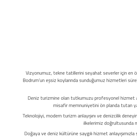
Vizyonumuz, tekne tatillerini seyahat severler için en öze
Bodrum’un eşsiz koylarında sunduğumuz hizmetleri sürekli 
Deniz turizmine olan tutkumuzu profesyonel hizmet anla
misafir memnuniyetini ön planda tutan ya
Teknolojiyi, modern turizm anlayışını ve denizcilik deneyi
ilkelerimiz doğrultusunda 
Doğaya ve deniz kültürüne saygılı hizmet anlayışımızla s