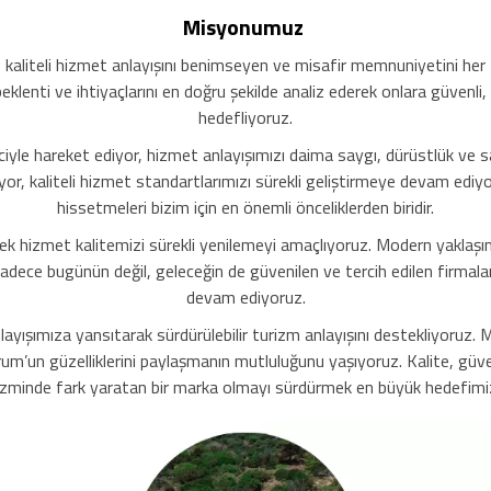
Misyonumuz
 kaliteli hizmet anlayışını benimseyen ve misafir memnuniyetini her 
in beklenti ve ihtiyaçlarını en doğru şekilde analiz ederek onlara güve
hedefliyoruz.
inciyle hareket ediyor, hizmet anlayışımızı daima saygı, dürüstlük ve
ıyor, kaliteli hizmet standartlarımızı sürekli geliştirmeye devam ediy
hissetmeleri bizim için en önemli önceliklerden biridir.
ek hizmet kalitemizi sürekli yenilemeyi amaçlıyoruz. Modern yaklaşım
dece bugünün değil, geleceğin de güvenilen ve tercih edilen firmaları
devam ediyoruz.
şımıza yansıtarak sürdürülebilir turizm anlayışını destekliyoruz. Mi
m’un güzelliklerini paylaşmanın mutluluğunu yaşıyoruz. Kalite, güve
izminde fark yaratan bir marka olmayı sürdürmek en büyük hedefimiz