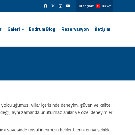
Dil seçiniz
Türkçe
r
Galeri
Bodrum Blog
Rezervasyon
İletişim
 yolculuğumuz, yıllar içerisinde deneyim, güven ve kaliteli
u değil, aynı zamanda unutulmaz anılar ve özel deneyimler
i sayesinde misafirlerimizin beklentilerini en iyi şekilde