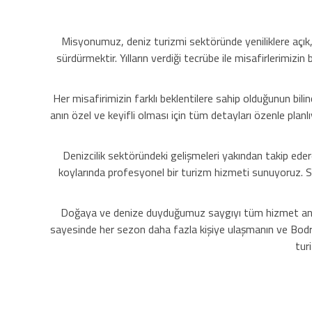
Misyonumuz, deniz turizmi sektöründe yeniliklere açık,
sürdürmektir. Yılların verdiği tecrübe ile misafirlerimiz
Her misafirimizin farklı beklentilere sahip olduğunun bil
anın özel ve keyifli olması için tüm detayları özenle planl
Denizcilik sektöründeki gelişmeleri yakından takip eder
koylarında profesyonel bir turizm hizmeti sunuyoruz. Sa
Doğaya ve denize duyduğumuz saygıyı tüm hizmet anlayı
sayesinde her sezon daha fazla kişiye ulaşmanın ve Bodru
tur