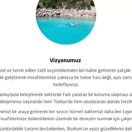
Vizyonumuz
l ve tercih edilen tatil seçeneklerinden biri haline getirerek yatçılık
geliştirerek misafirlerimize yalnızca bir tekne turu değil, aynı zam
hedefliyoruz.
yışıyla birleştirerek sektörde fark yaratan bir konuma ulaşmayı ama
klaşımımız sayesinde hem Türkiye’de hem uluslararası alanda tercih
mimizi bir araya getirerek her sezon hizmet kalitemizi daha ileri taşı
misafirlerimize beklentilerinin üzerinde bir deneyim sunmak için çalı
ürdürülebilir turizmi desteklerken, Bodrum’un eşsiz güzelliklerini dah