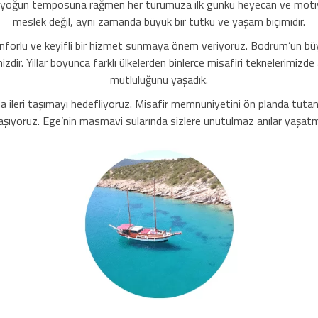
yoğun temposuna rağmen her turumuza ilk günkü heyecan ve motivasyo
meslek değil, aynı zamanda büyük bir tutku ve yaşam biçimidir.
onforlu ve keyifli bir hizmet sunmaya önem veriyoruz. Bodrum’un büyül
zdir. Yıllar boyunca farklı ülkelerden binlerce misafiri teknelerimizd
mutluluğunu yaşadık.
da ileri taşımayı hedefliyoruz. Misafir memnuniyetini ön planda tut
taşıyoruz. Ege’nin masmavi sularında sizlere unutulmaz anılar yaşat