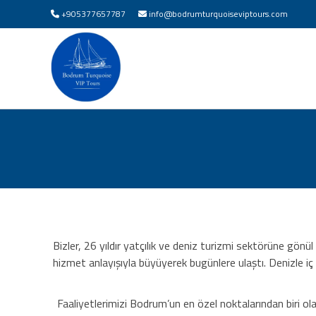
+905377657787
info@bodrumturquoiseviptours.com
Bizler, 26 yıldır yatçılık ve deniz turizmi sektörüne gönü
hizmet anlayışıyla büyüyerek bugünlere ulaştı. Denizle i
Faaliyetlerimizi Bodrum’un en özel noktalarından biri ola