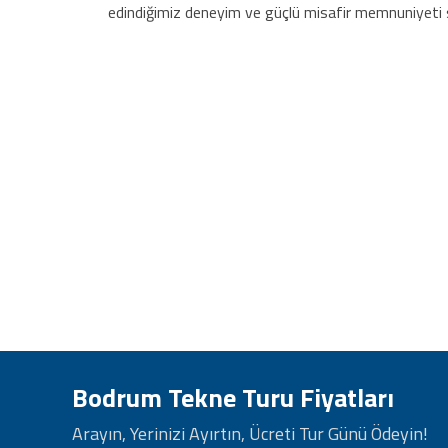
edindiğimiz deneyim ve güçlü misafir memnuniyeti s
Bodrum Tekne Turu Fiyatları
Arayın, Yerinizi Ayırtın, Ücreti Tur Günü Ödeyin!