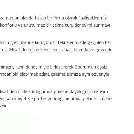
zaman ön planda tutan bir firma olarak faaliyetlerimizi
nli, konforlu ve unutulmaz bir tekne turu deneyimi sunmayı
 samimiyet üzerine kuruyoruz. Teknelerimizde geçirilen her
oruz. Misafirlerimizin kendilerini rahat, huzurlu ve güvende
ımızı yılların deneyimiyle birleştirerek Bodrum’un eşsiz
ndan biri olabilmek adına çalışmalarımıza aynı özveriyle
safirlerimizle kurduğumuz güvene dayalı güçlü iletişim
n, samimiyet ve profesyonelliği bir araya getirerek deniz
dir.