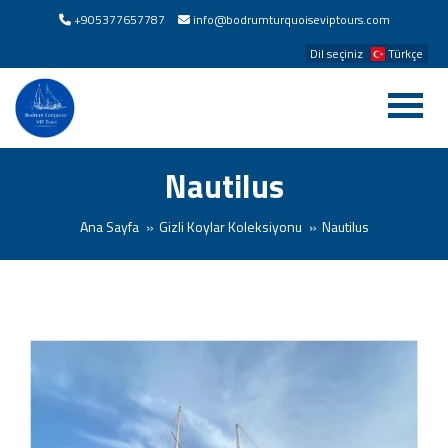
+905377657787
info@bodrumturquoiseviptours.com
Dil seçiniz
Türkçe
Nautilus
Ana Sayfa
Gizli Koylar Koleksiyonu
Nautilus