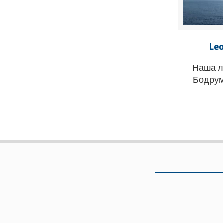
Le
Наша л
Бодрум