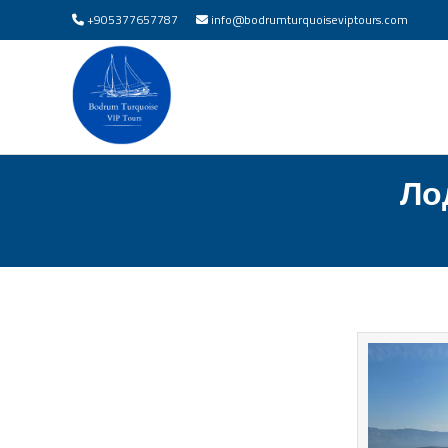
+905377657787
info@bodrumturquoiseviptours.com
Ло