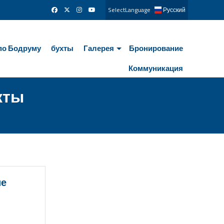
SelectLanguage
Русский
по Бодруму
бухты
Галерея
Бронирование
Коммуникация
кты
ие