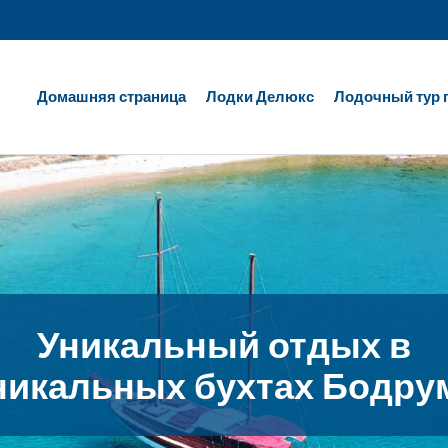
Домашняя страница
Лодки Делюкс
Лодочный тур 
Наслаждайтесь
еликолепной синевой мо
на VIP-лодках