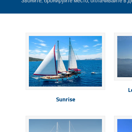
Звоните, бронируйте место, оплачивайте в д
L
Sunrise