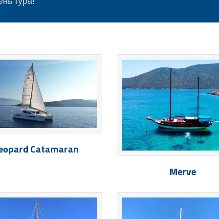
ень тура!
eopard Catamaran
Merve