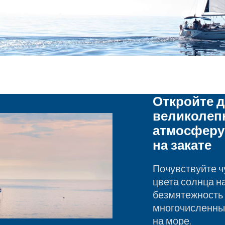
Откройте д
великолеп
атмосферу
на закате
Почувствуйте 
цвета солнца на
безмятежность 
многочисленны
на море.