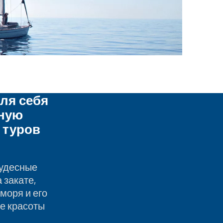
ля себя
ную
 туров
чудесные
 закате,
моря и его
е красоты