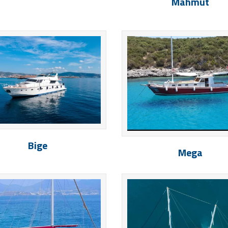
Mahmut
Bige
Mega