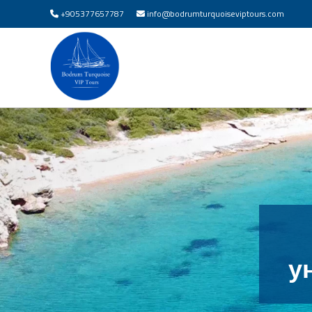
+905377657787
info@bodrumturquoiseviptours.com
в