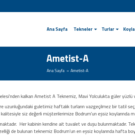
Ana Sayfa
Tekneler
Turlar
Koyla
Ametist-A
Ana Sayfa
Ametist-A
elesi'nden kalkan Ametist A Teknemiz, Mavi Yolculukta güler yüzlü ve
e uzunluğundaki guletimiz haftalık turların vazgeçilmez bir tatil seçe
alitesiyle siz değerli müşterilerimize Bodrum'un eşsiz koylarında ma
aktadır. Her kabinin kendine ait tuvalet ve duşu bulunmaktadır. Teklo
zelliği de bulunan teknemiz Bodrum'un en eşsiz koylarında hafta bo