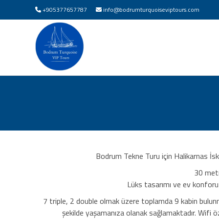
+905377657787
info@bodrumturquoiseviptours.com
Bodrum Tekne Turu için Halikarnas İsk
30 metr
Lüks tasarımı ve ev konforu k
7 triple, 2 double olmak üzere toplamda 9 kabin bulunm
şekilde yaşamanıza olanak sağlamaktadır. Wifi ö