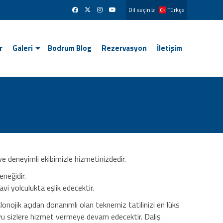
Dil seçiniz
Türkçe
r
Galeri
Bodrum Blog
Rezervasyon
İletişim
 deneyimli ekibimizle hizmetinizdedir.
neğidir.
vi yolculukta eşlik edecektir.
nojik açıdan donanımlı olan teknemiz tatilinizi en lüks
yu sizlere hizmet vermeye devam edecektir. Dalış